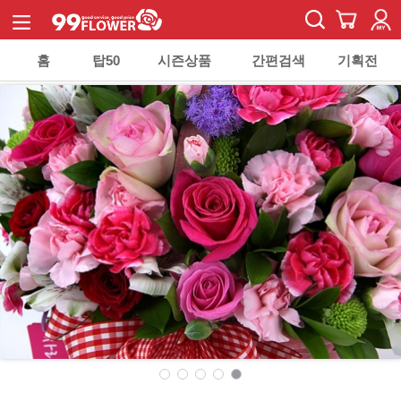
홈
탑50
시즌상품
간편검색
기획전