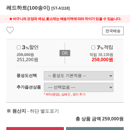
레드하트(100송이)
[ST-A1118]
★ 바구니의 모양과 색상, 꽃소재는 배송지역에 따라 차이가 있을 수 있습니다.
전국배송
259,000
원
적립
18,130
원
251,200
원
259,000
원
풍성도선택
추가옵션상품
* 케익(랜덤), 샴페인 , 장미 추가
※ 원산지
- 하단 별도표기
총 상품 금액
259,000
원