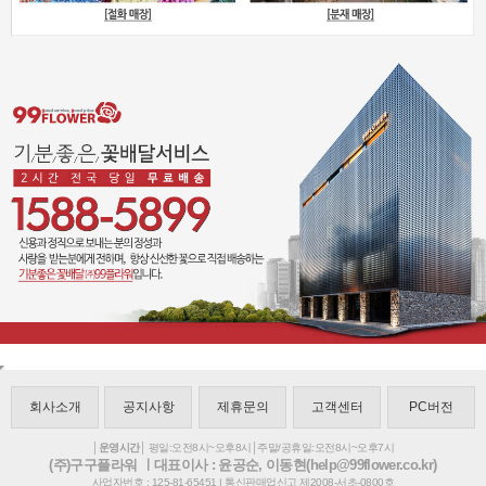
회사소개
공지사항
제휴문의
고객센터
PC버전
│운영시간│
평일:오전8시~오후8시│주말/공휴일:오전8시~오후7시
(주)구구플라워 ㅣ대표이사 : 윤공순, 이동현(help@99flower.co.kr)
사업자번호 : 125-81-65451 | 통신판매업신고 제2008-서초-0800호