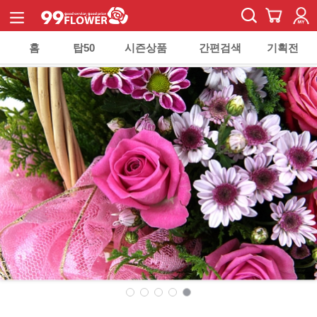
홈
탑50
시즌상품
간편검색
기획전