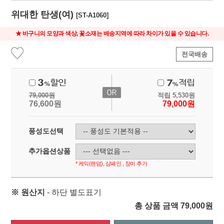
위대한 탄생(여)
[ST-A1060]
★ 바구니의 모양과 색상, 꽃소재는 배송지역에 따라 차이가 있을 수 있습니다.
전국배송
79,000
원
적립
5,530
원
76,600
원
79,000
원
풍성도선택
추가옵션상품
* 케익(랜덤), 샴페인 , 장미 추가
※ 원산지
- 하단 별도표기
총 상품 금액
79,000
원