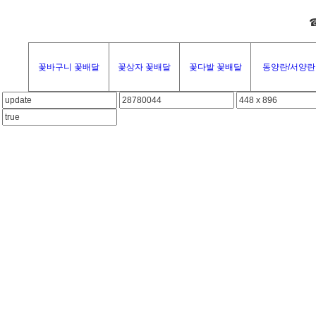
꽃바구니 꽃배달
꽃상자 꽃배달
꽃다발 꽃배달
동양란/서양란