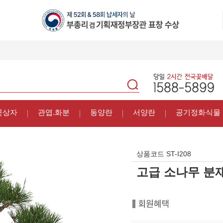
꽃상자
관엽.화분
동양란
서양란
공기정화식물
상품코드
ST-I208
고급 소나무 분