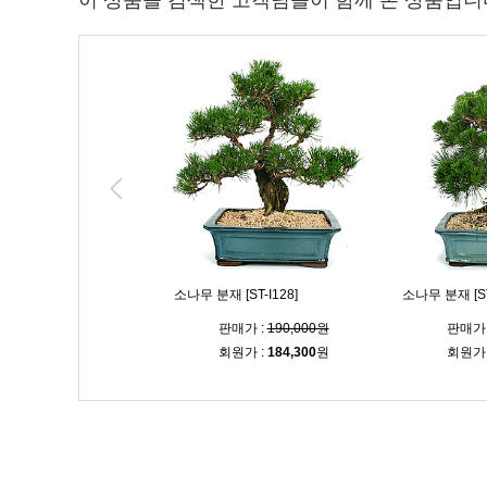
이 상품을 검색한 고객님들이 함께 본 상품입니
ST-I099]
소나무 분재 [ST-I128]
소나무 분재 [ST
매가 :
900,000원
판매가 :
190,000원
판매가 
원가 :
873,000
원
회원가 :
184,300
원
회원가 