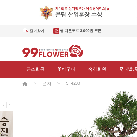
즐겨찾기
앱 다운로드 3,000원 쿠폰
근조화환
꽃바구니
축하화환
꽃다발.
>
>
ST-I208
분 재