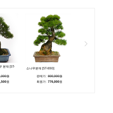
분재 [ST-
祝
소나무분재 [ST-I093]
昇進 (해송분재) [ST-I1
0,000원
판매가 :
800,000원
판매가 :
190,00
,500
원
회원가 :
776,000
원
회원가 :
184,300