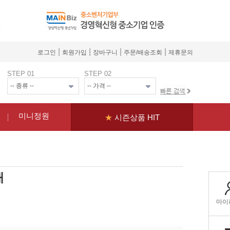
|
|
|
|
로그인
회원가입
장바구니
주문/배송조회
제휴문의
STEP 01
STEP 02
미니정원
★
시즌상품 HIT
재