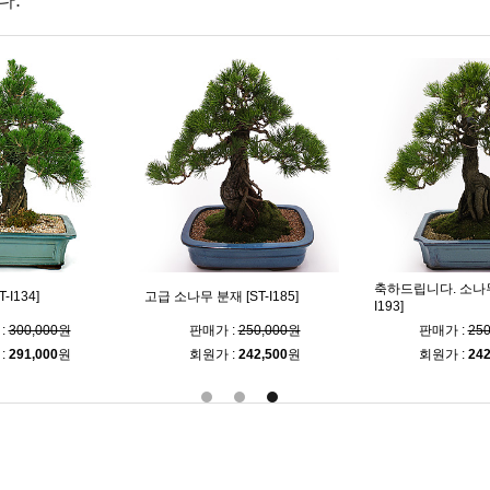
다.
축하드립니다. 소나무 
-I134]
고급 소나무 분재 [ST-I185]
I193]
:
300,000원
판매가 :
250,000원
판매가 :
25
:
291,000
원
회원가 :
242,500
원
회원가 :
242