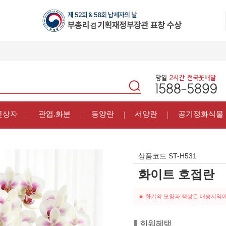
꽃상자
관엽.화분
동양란
서양란
공기정화식물
상품코드
ST-H531
화이트 호접란
★ 화기의 모양과 색상은 배송지역에