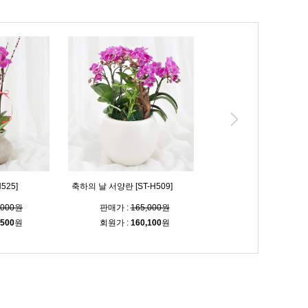
525]
축하의 날 서양란 [ST-H509]
전하는 기쁨 [ST-H475]
,000원
판매가 :
165,000원
판매가 :
96,000
,500
원
회원가 :
160,100
원
회원가 :
93,100