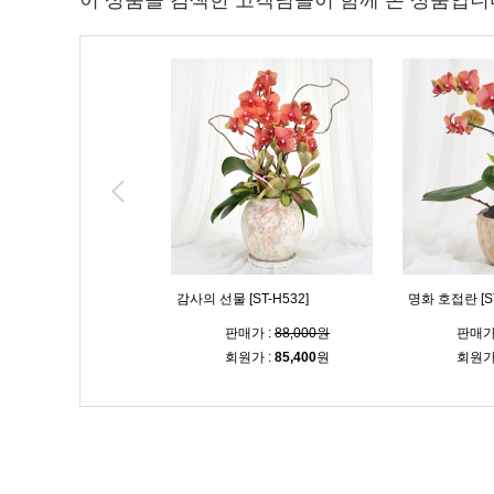
이 상품을 검색한 고객님들이 함께 본 상품입니
호접란 [ST-H533]
감사의 선물 [ST-H532]
명화 호접란 [ST
판매가 :
88,000원
판매가 :
88,000원
판매가
회원가 :
85,400
원
회원가 :
85,400
원
회원가