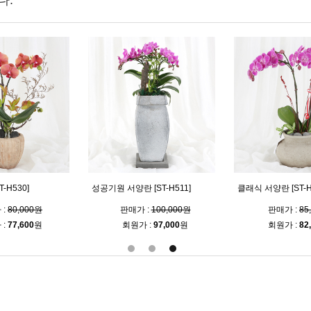
다.
-H530]
성공기원 서양란 [ST-H511]
클래식 서양란 [ST-H
 :
80,000원
판매가 :
100,000원
판매가 :
85
 :
77,600
원
회원가 :
97,000
원
회원가 :
82