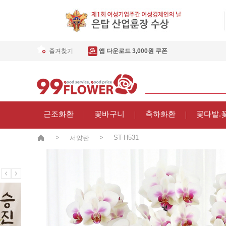
즐겨찾기
앱 다운로드 3,000원 쿠폰
근조화환
꽃바구니
축하화환
꽃다발.
>
>
ST-H531
서양란