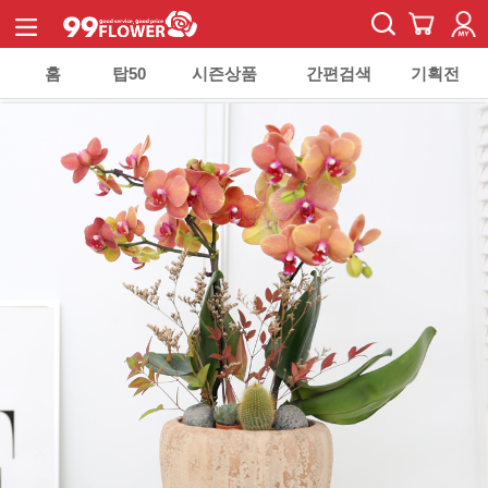
홈
탑50
시즌상품
간편검색
기획전