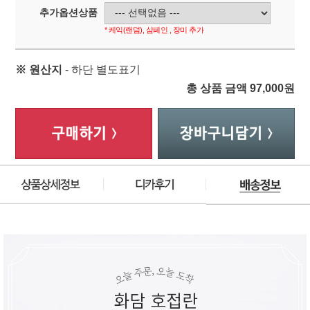
추가옵션상품
* 케익(랜덤), 샴페인 , 장미 추가
※ 원산지
- 하단 별도표기
총 상품 금액
97,000
원