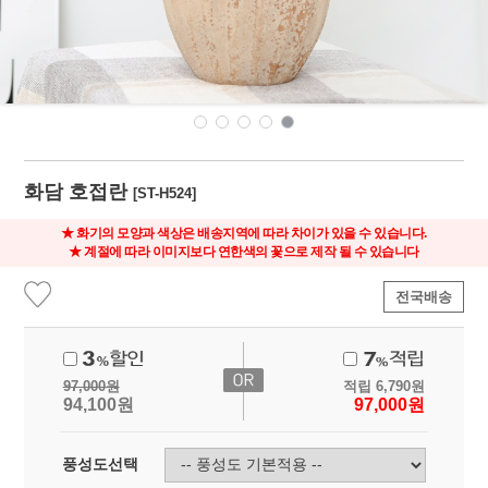
화담 호접란
[ST-H524]
★ 화기의 모양과 색상은 배송지역에 따라 차이가 있을 수 있습니다.
★ 계절에 따라 이미지보다 연한색의 꽃으로 제작 될 수 있습니다
전국배송
97,000
원
적립
6,790
원
94,100
원
97,000
원
풍성도선택