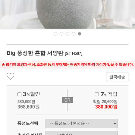
Big 풍성한 혼합 서양란
[ST-H507]
★ 화기의 모양과 색상, 초화류 등의 부재재는 배송지역에 따라 차이가 있을 수 있습니다.
전국배송
380,000
원
적립
26,600
원
368,600
원
380,000
원
풍성도선택