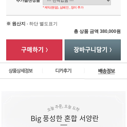
추가옵션상품
* 케익(랜덤), 샴페인 , 장미 추가
※ 원산지
- 하단 별도표기
총 상품 금액
380,000
원