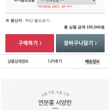
추가옵션상품
* 케익(랜덤), 샴페인 , 장미 추가
※ 원산지
- 하단 별도표기
총 상품 금액
195,000
원