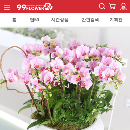
홈
탑50
시즌상품
간편검색
기획전