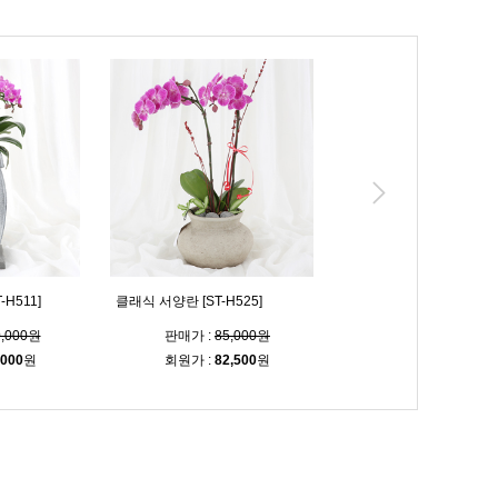
H511]
클래식 서양란 [ST-H525]
전하는 기쁨 [ST-H475]
0,000원
판매가 :
85,000원
판매가 :
96,000
,000
원
회원가 :
82,500
원
회원가 :
93,100