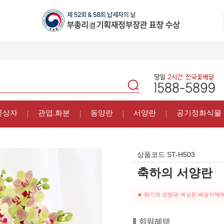
꽃상자
관엽.화분
동양란
서양란
공기정화식물
상품코드
ST-H503
축하의 서양란
★ 화기의 모양과 색상은 배송지역에