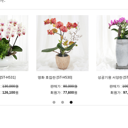
다.
T-H531]
명화 호접란 [ST-H530]
성공기원 서양란 [ST-
:
130,000원
판매가 :
80,000원
판매가 :
10
:
126,100
원
회원가 :
77,600
원
회원가 :
97