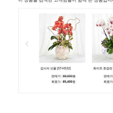
이 상품을 검색한 고객님들이 함께 본 상품입니
호접란 [ST-H533]
감사의 선물 [ST-H532]
화이트 호접란 [S
판매가 :
88,000원
판매가 :
88,000원
판매가 
회원가 :
85,400
원
회원가 :
85,400
원
회원가 