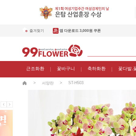
즐겨찾기
앱 다운로드 3,000원 쿠폰
근조화환
꽃바구니
축하화환
꽃다발.
>
>
ST-H503
서양란