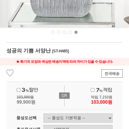
성공의 기쁨 서양난
[ST-H485]
★ 화기의 모양과 색상은 배송지역에 따라 차이가 있을 수 있습니다.
전국배송
103,000
원
적립
7,210
원
99,900
원
103,000
원
풍성도선택