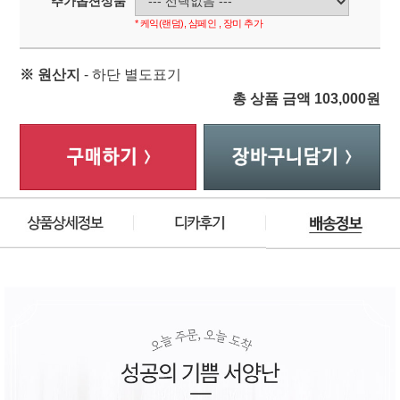
추가옵션상품
* 케익(랜덤), 샴페인 , 장미 추가
※ 원산지
- 하단 별도표기
총 상품 금액
103,000
원