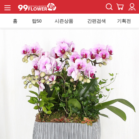
홈
탑50
시즌상품
간편검색
기획전