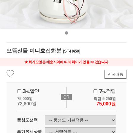
으뜸선물 미니호접화분
[ST-H450]
★ 화기모양은 배송지역에 따라 차이가 있을 수 있습니다.
전국배송
75,000
원
적립
5,250
원
72,800
원
75,000
원
풍성도선택
추가옵션상품