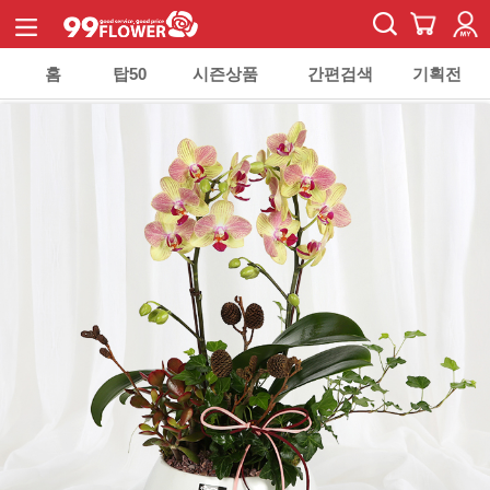
홈
탑50
시즌상품
간편검색
기획전