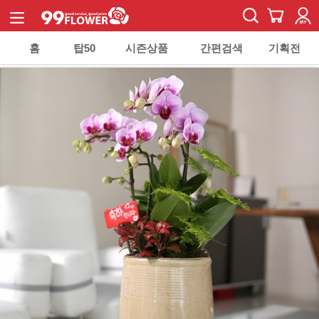
홈
탑50
시즌상품
간편검색
기획전