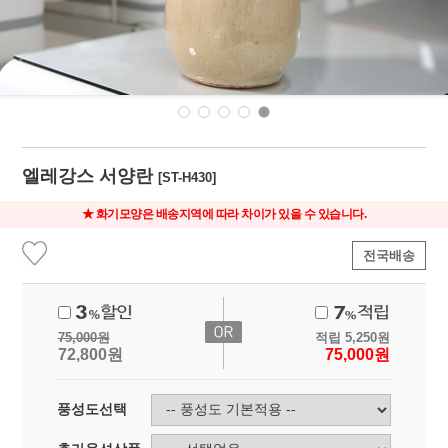
엘레강스 서양란
[ST-H430]
★ 화기모양은 배송지역에 따라 차이가 있을 수 있습니다.
전국배송
75,000
원
적립
5,250
원
72,800
원
75,000
원
풍성도선택