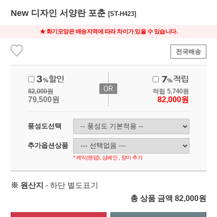
New 디자인 서양란 포춘
[ST-H423]
★ 화기모양은 배송지역에 따라 차이가 있을 수 있습니다.
전국배송
82,000
원
적립
5,740
원
79,500
원
82,000
원
풍성도선택
추가옵션상품
* 케익(랜덤), 샴페인 , 장미 추가
※ 원산지
- 하단 별도표기
총 상품 금액
82,000
원