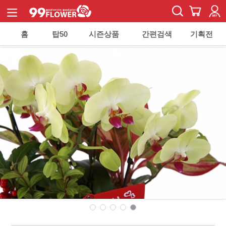
홈
탑50
시즌상품
간편검색
기획전