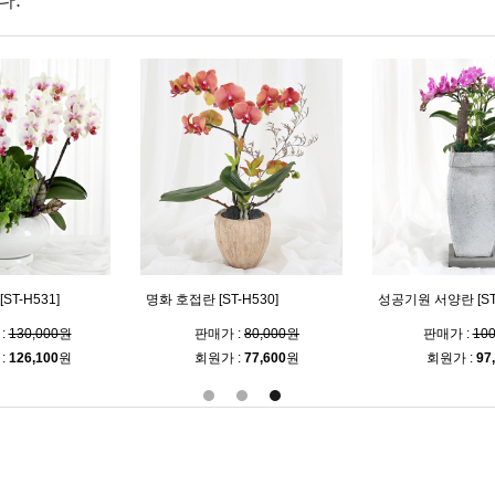
다.
T-H531]
명화 호접란 [ST-H530]
성공기원 서양란 [ST-
:
130,000원
판매가 :
80,000원
판매가 :
10
:
126,100
원
회원가 :
77,600
원
회원가 :
97