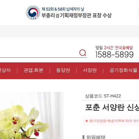
꽃상자
관엽.화분
동양란
서양란
공기정화식물
상품코드
ST-H422
포춘 서양란 신
★ 화기모양은 배송지역에 따라 차이