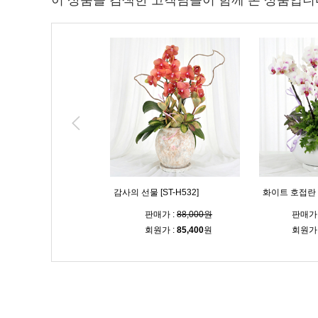
이 상품을 검색한 고객님들이 함께 본 상품입니
호접란 [ST-H533]
감사의 선물 [ST-H532]
화이트 호접란 [S
판매가 :
88,000원
판매가 :
88,000원
판매가 
회원가 :
85,400
원
회원가 :
85,400
원
회원가 