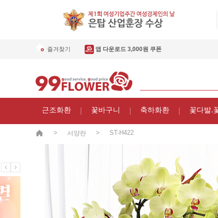
즐겨찾기
앱 다운로드 3,000원 쿠폰
근조화환
꽃바구니
축하화환
꽃다발.
>
>
ST-H422
서양란