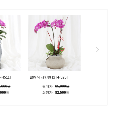
H511]
클래식 서양란 [ST-H525]
전하는 기쁨 [ST-H475]
0,000원
판매가 :
85,000원
판매가 :
96,000
,000
원
회원가 :
82,500
원
회원가 :
93,100