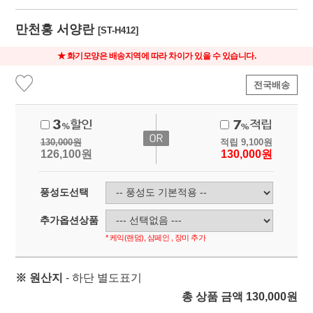
만천홍 서양란
[ST-H412]
★ 화기모양은 배송지역에 따라 차이가 있을 수 있습니다.
전국배송
130,000
원
적립
9,100
원
126,100
원
130,000
원
풍성도선택
추가옵션상품
* 케익(랜덤), 샴페인 , 장미 추가
※ 원산지
- 하단 별도표기
총 상품 금액
130,000
원