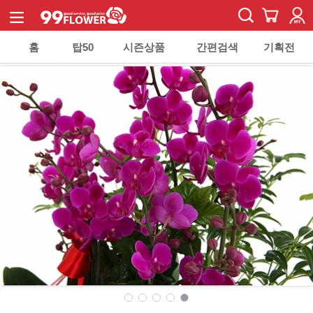
홈
탑50
시즌상품
간편검색
기획전