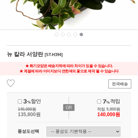
뉴 칼라 서양란
[ST-H394]
★ 화기모양은 배송지역에 따라 차이가 있을 수 있습니다.
★ 계절에 따라 이미지보다 연한색의 꽃으로 제작 될 수 있습니다
전국배송
140,000
원
적립
9,800
원
135,800
원
140,000
원
풍성도선택