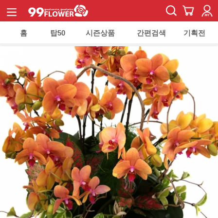
홈
탑50
시즌상품
간편검색
기획전