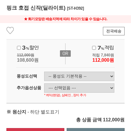
핑크 호접 신작(딜라이트)
[ST-H392]
★ 화기모양은 배송지역에 따라 차이가 있을 수 있습니다.
전국배송
112,000
원
적립
7,840
원
108,600
원
112,000
원
풍성도선택
추가옵션상품
* 케익(랜덤), 샴페인 , 장미 추가
※ 원산지
- 하단 별도표기
총 상품 금액
112,000
원