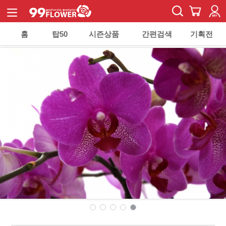
홈
탑50
시즌상품
간편검색
기획전