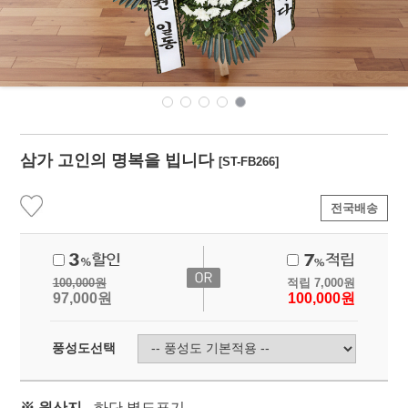
삼가 고인의 명복을 빕니다
[ST-FB266]
전국배송
100,000
원
적립
7,000
원
97,000
원
100,000
원
풍성도선택
※ 원산지
- 하단 별도표기