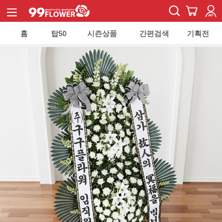
홈
탑50
시즌상품
간편검색
기획전