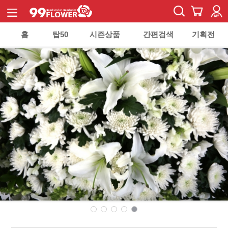
홈
탑50
시즌상품
간편검색
기획전