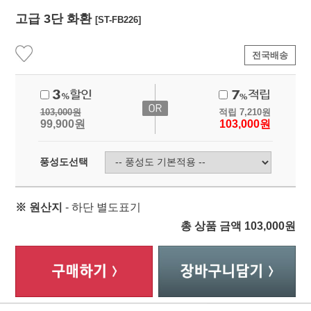
고급 3단 화환
[ST-FB226]
전국배송
103,000
원
적립
7,210
원
99,900
원
103,000
원
풍성도선택
※ 원산지
- 하단 별도표기
총 상품 금액
103,000
원