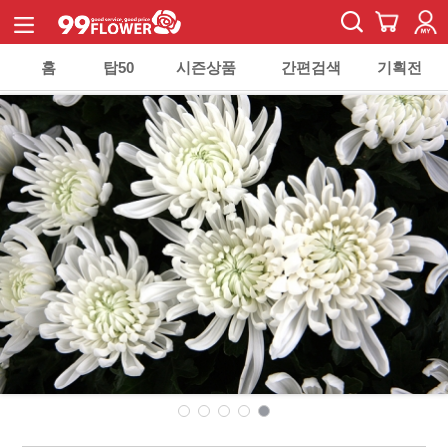
홈
탑50
시즌상품
간편검색
기획전