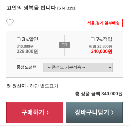
고인의 명복을 빕니다
[ST-FB191]
서울,경기 일부배송
340,000
원
적립
23,800
원
329,800
원
340,000
원
풍성도선택
※ 원산지
- 하단 별도표기
총 상품 금액
340,000
원