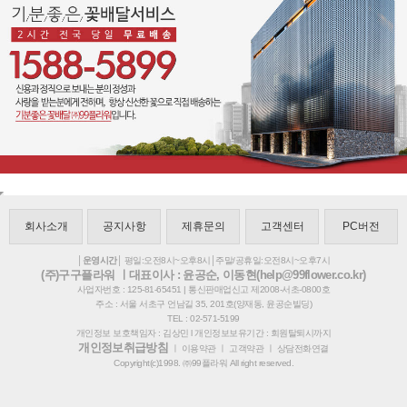
회사소개
공지사항
제휴문의
고객센터
PC버전
│운영시간│
평일:오전8시~오후8시│주말/공휴일:오전8시~오후7시
(주)구구플라워 ㅣ대표이사 : 윤공순, 이동현(help@99flower.co.kr)
사업자번호 : 125-81-65451 | 통신판매업신고 제2008-서초-0800호
주소 : 서울 서초구 언남길 35, 201호(양재동, 윤공순빌딩)
TEL : 02-571-5199
개인정보 보호책임자 : 김상민 l 개인정보보유기간 : 회원탈퇴시까지
개인정보취급방침
ㅣ
이용약관
ㅣ
고객약관
ㅣ
상담전화연결
Copyright(c)1998. ㈜99플라워 All right reserved.