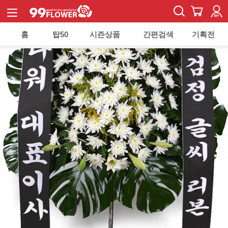
홈
탑50
시즌상품
간편검색
기획전