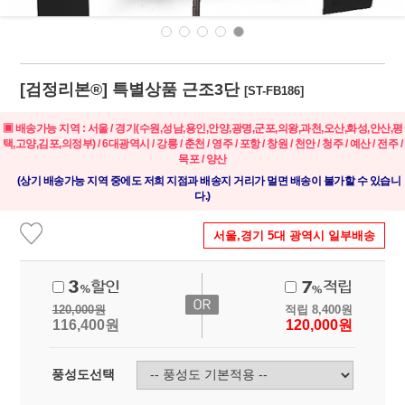
[
검정리본®
] 특별상품 근조3단
[ST-FB186]
▣ 배송가능 지역 : 서울 / 경기(수원,성남,용인,안양,광명,군포,의왕,과천,오산,화성,안산,평
택,고양,김포,의정부) / 6대광역시 / 강릉 / 춘천 / 영주 / 포항 / 창원 / 천안 / 청주 / 예산 / 전주 /
목포 / 양산
(상기 배송가능 지역 중에도 저희 지점과 배송지 거리가 멀면 배송이 불가할 수 있습니
다.)
서울,경기 5대 광역시 일부배송
120,000
원
적립
8,400
원
116,400
원
120,000
원
풍성도선택