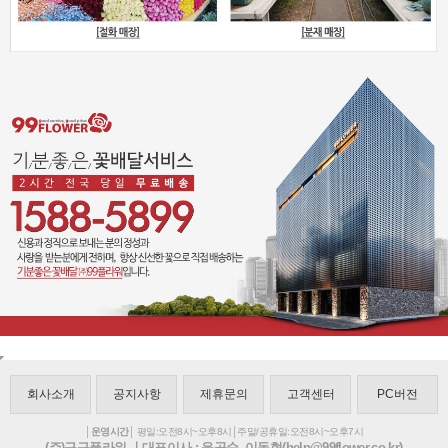
회사소개
공지사항
제휴문의
고객센터
PC버전
│운영시간│
평일:오전8시~오후8시│주말/공휴일:오전8시~오후7시
(주)구구플라워 ㅣ대표이사 : 윤공순, 이동현(help@99flower.co.kr)