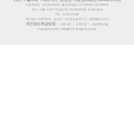
사업자번호 : 125-81-65451 | 통신판매업신고 제2008-서초-0800호
주소 : 서울 서초구 언남길 35, 201호(양재동, 윤공순빌딩)
TEL : 02-571-5199
개인정보 보호책임자 : 김상민 l 개인정보보유기간 : 회원탈퇴시까지
개인정보취급방침
ㅣ
이용약관
ㅣ
고객약관
ㅣ
상담전화연결
Copyright(c)1998. ㈜99플라워 All right reserved.