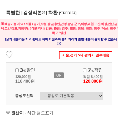
특별한 [
검정리본®
] 화환
[ST-FB167]
▣ 배송가능 지역 : 서울 / 경기(수원,성남,용인,안양,광명,군포,의왕,과천,오산,화성,안산,평
택,고양,김포,의정부) / 6대광역시 / 강릉 / 춘천 / 영주 / 포항 / 창원 / 천안 / 청주 / 예산 / 전주 /
목포 / 양산
(상기 배송가능 지역 중에도 저희 지점과 배송지 거리가 멀면 배송이 불가할 수 있습니
다.)
서울,경기 5대 광역시 일부배송
120,000
원
적립
8,400
원
116,400
원
120,000
원
풍성도선택
※ 원산지
- 하단 별도표기