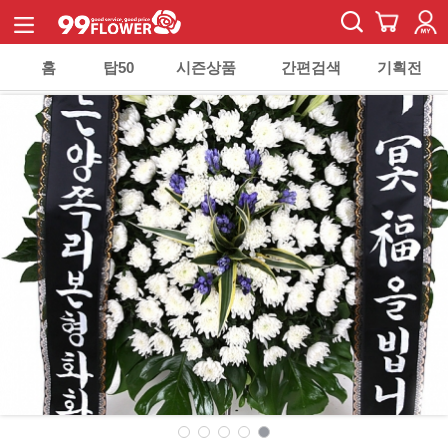
홈
탑50
시즌상품
간편검색
기획전