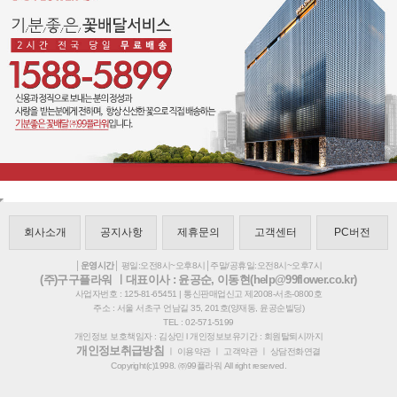
회사소개
공지사항
제휴문의
고객센터
PC버전
│운영시간│
평일:오전8시~오후8시│주말/공휴일:오전8시~오후7시
(주)구구플라워 ㅣ대표이사 : 윤공순, 이동현(help@99flower.co.kr)
사업자번호 : 125-81-65451 | 통신판매업신고 제2008-서초-0800호
주소 : 서울 서초구 언남길 35, 201호(양재동, 윤공순빌딩)
TEL : 02-571-5199
개인정보 보호책임자 : 김상민 l 개인정보보유기간 : 회원탈퇴시까지
개인정보취급방침
ㅣ
이용약관
ㅣ
고객약관
ㅣ
상담전화연결
Copyright(c)1998. ㈜99플라워 All right reserved.