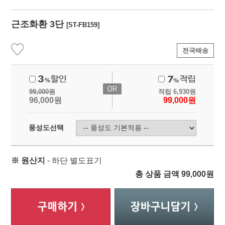
근조화환 3단
[ST-FB159]
전국배송
99,000
원
적립
6,930
원
96,000
원
99,000
원
풍성도선택
※ 원산지
- 하단 별도표기
총 상품 금액
99,000
원