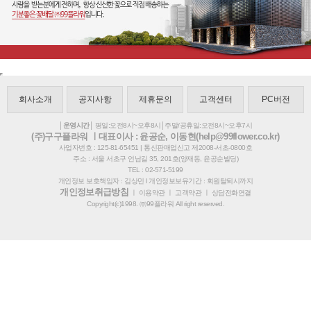
회사소개
공지사항
제휴문의
고객센터
PC버전
│운영시간│
평일:오전8시~오후8시│주말/공휴일:오전8시~오후7시
(주)구구플라워 ㅣ대표이사 : 윤공순, 이동현(help@99flower.co.kr)
사업자번호 : 125-81-65451 | 통신판매업신고 제2008-서초-0800호
주소 : 서울 서초구 언남길 35, 201호(양재동, 윤공순빌딩)
TEL : 02-571-5199
개인정보 보호책임자 : 김상민 l 개인정보보유기간 : 회원탈퇴시까지
개인정보취급방침
ㅣ
이용약관
ㅣ
고객약관
ㅣ
상담전화연결
Copyright(c)1998. ㈜99플라워 All right reserved.