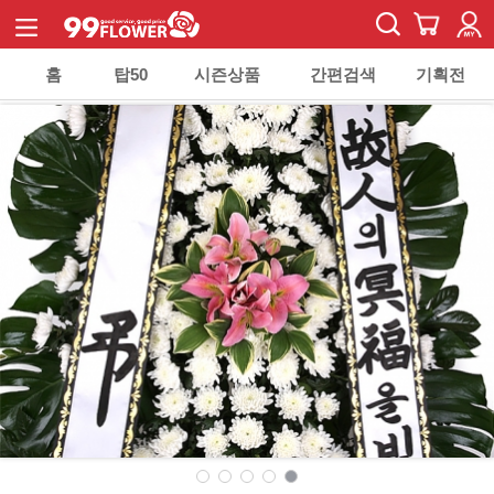
홈
탑50
시즌상품
간편검색
기획전