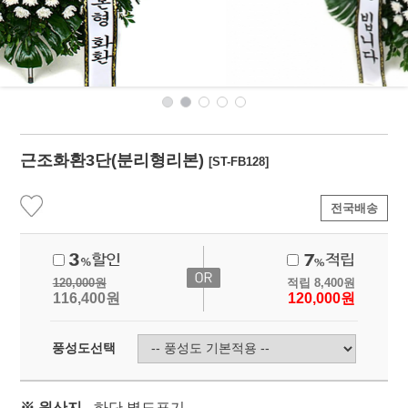
근조화환3단(분리형리본)
[ST-FB128]
전국배송
120,000
원
적립
8,400
원
116,400
원
120,000
원
풍성도선택
※ 원산지
- 하단 별도표기