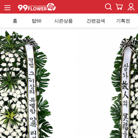
홈
탑50
시즌상품
간편검색
기획전