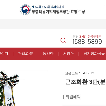
꽃상자
관엽.화분
동양란
서양란
공기정화식물
상품코드
ST-FB072
근조화환 3단(