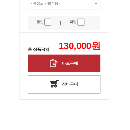
할인
적립
|
130,000
원
총 상품금액
바로구매
장바구니