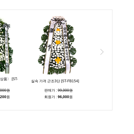
품〉 [ST-
실속 가격 근조3단 [ST-FB154]
고급 3단 화환 [ST-FB226
,000원
판매가 :
99,000원
판매가 :
103,00
,200
원
회원가 :
96,000
원
회원가 :
99,900