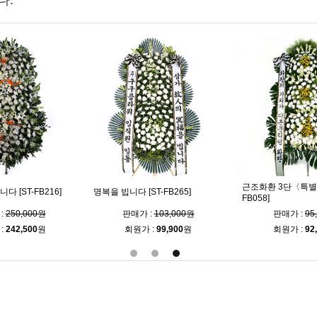
다.
근조화환 3단〈특별상
다 [ST-FB216]
명복을 빕니다 [ST-FB265]
FB058]
:
250,000원
판매가 :
103,000원
판매가 :
95
:
242,500
원
회원가 :
99,900
원
회원가 :
92