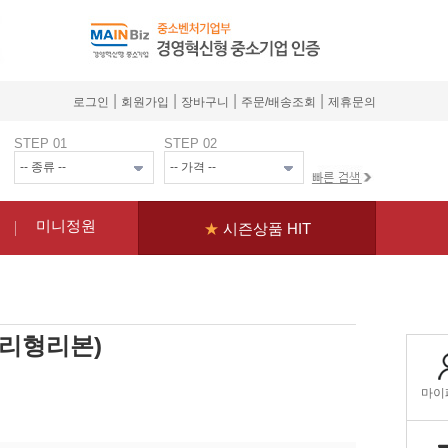
|
|
|
|
로그인
회원가입
장바구니
주문/배송조회
제휴문의
STEP 01
STEP 02
미니정원
★
시즌상품 HIT
분리형리본)