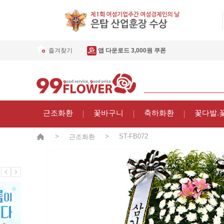
즐겨찾기
앱 다운로드 3,000원 쿠폰
근조화환
꽃바구니
축하화환
꽃다발.
>
>
ST-FB072
근조화환