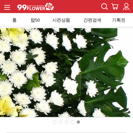
홈
탑50
시즌상품
간편검색
기획전