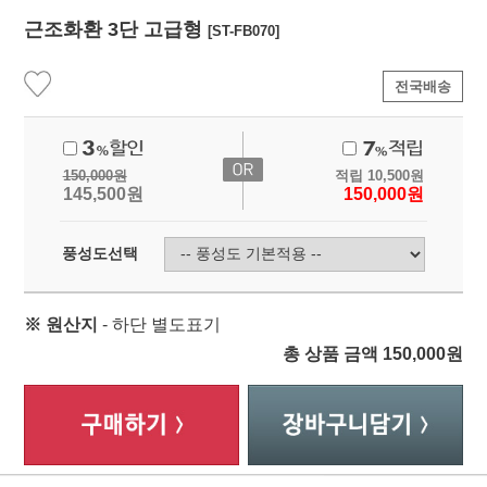
근조화환 3단 고급형
[ST-FB070]
전국배송
150,000
원
적립
10,500
원
145,500
원
150,000
원
풍성도선택
※ 원산지
- 하단 별도표기
총 상품 금액
150,000
원