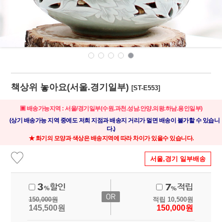
책상위 놓아요(서울.경기일부)
[ST-E553]
▣ 배송가능지역 : 서울/경기일부(수원.과천.성남.안양.의왕.하남.용인일부)
(상기 배송가능 지역 중에도 저희 지점과 배송지 거리가 멀면 배송이 불가할 수 있습니
다.)
★ 화기의 모양과 색상은 배송지역에 따라 차이가 있을수 있습니다.
서울,경기 일부배송
150,000
원
적립
10,500
원
145,500
원
150,000
원