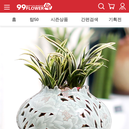
홈
탑50
시즌상품
간편검색
기획전