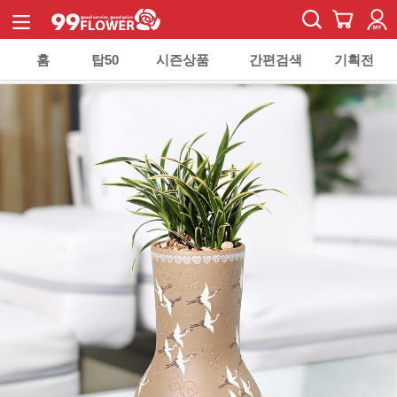
홈
탑50
시즌상품
간편검색
기획전