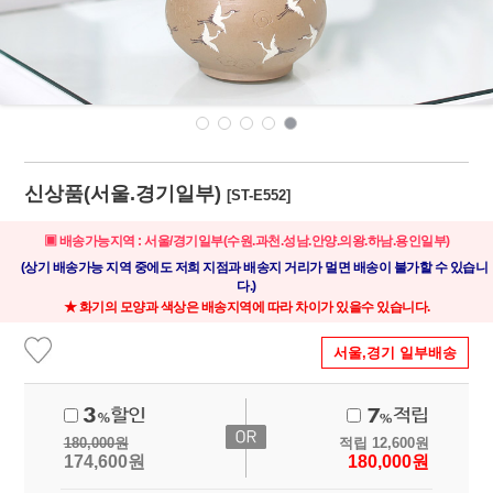
신상품(서울.경기일부)
[ST-E552]
▣ 배송가능지역 : 서울/경기일부(수원.과천.성남.안양.의왕.하남.용인일부)
(상기 배송가능 지역 중에도 저희 지점과 배송지 거리가 멀면 배송이 불가할 수 있습니
다.)
★ 화기의 모양과 색상은 배송지역에 따라 차이가 있을수 있습니다.
서울,경기 일부배송
180,000
원
적립
12,600
원
174,600
원
180,000
원