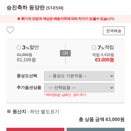
승진축하 동양란
[ST-E534]
★ 화기의 모양과 색상은 배송지역에 따라 차이가 있을수 있습니다.
전국배송
63,000
원
적립
4,410
원
61,100
원
63,000
원
풍성도선택
추가옵션상품
* 케익(랜덤), 샴페인 , 장미 추가
※ 원산지
- 하단 별도표기
총 상품 금액
63,000
원