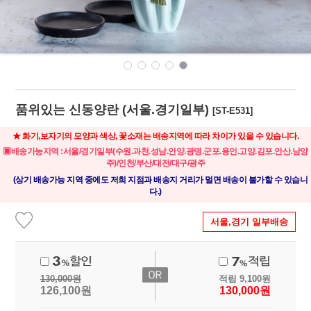
품위있는 신동양란 (서울.경기일부)
[ST-E531]
★ 화기,보자기의 모양과 색상, 꽃소재는 배송지역에 따라 차이가 있을 수 있습니다.
▣배송가능지역 :서울/경기일부(수원.과천.성남.안양.광명.군포.용인.고양.김포.안산.남양
주)/인천/부산/대전/대구/광주
(상기 배송가능 지역 중에도 저희 지점과 배송지 거리가 멀면 배송이 불가할 수 있습니
다.)
서울,경기 일부배송
130,000
원
적립
9,100
원
126,100
원
130,000
원