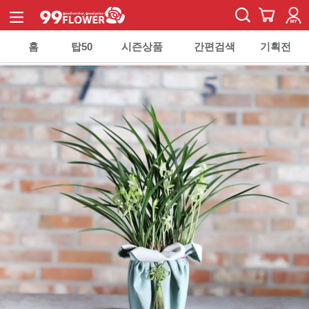
홈
탑50
시즌상품
간편검색
기획전