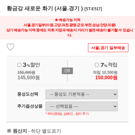
황금강 새로운 화기 (서울.경기 )
[ST-E517]
★
배송가능 지역
서울.경기일부(수원.고양.과천.광명.군포.부천.성남.안양.의왕)
상기 배송가능 지역 중에도 저희 지점과 배송지 거리가 멀면 배송이 불가할 수 있습니
다.
서울,경기 일부배송
150,000
원
적립
10,500
원
145,500
원
150,000
원
풍성도선택
추가옵션상품
* 케익(랜덤), 샴페인 , 장미 추가
※ 원산지
- 하단 별도표기