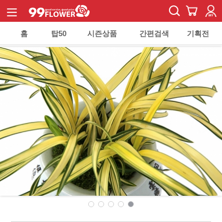
홈
탑50
시즌상품
간편검색
기획전