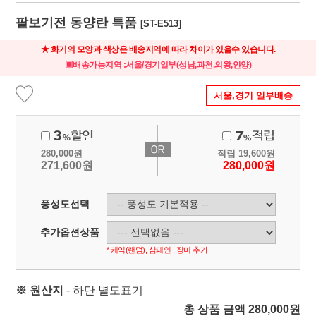
팔보기전 동양란 특품
[ST-E513]
★ 화기의 모양과 색상은 배송지역에 따라 차이가 있을수 있습니다.
▣배송가능지역 :서울/경기일부(성남,과천,의왕,얀양)
서울,경기 일부배송
280,000
원
적립
19,600
원
271,600
원
280,000
원
풍성도선택
추가옵션상품
* 케익(랜덤), 샴페인 , 장미 추가
※ 원산지
- 하단 별도표기
총 상품 금액
280,000
원