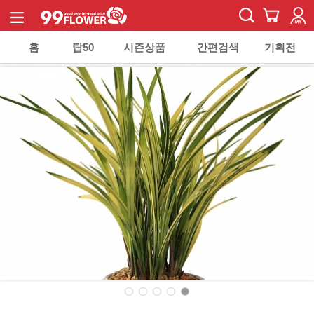
홈
탑50
시즌상품
간편검색
기획전