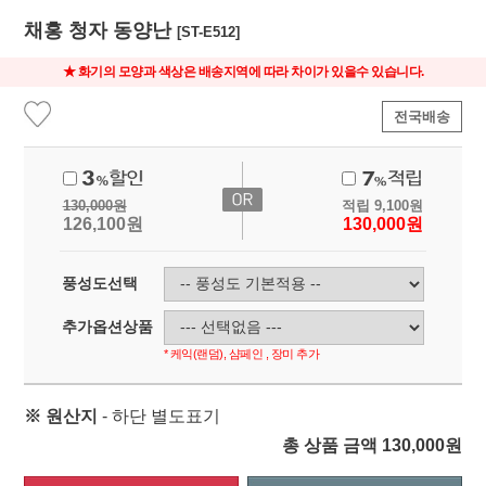
채홍 청자 동양난
[ST-E512]
★ 화기의 모양과 색상은 배송지역에 따라 차이가 있을수 있습니다.
전국배송
130,000
원
적립
9,100
원
126,100
원
130,000
원
풍성도선택
추가옵션상품
* 케익(랜덤), 샴페인 , 장미 추가
※ 원산지
- 하단 별도표기
총 상품 금액
130,000
원