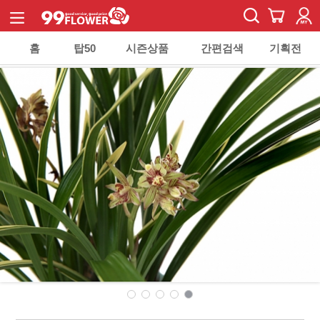
홈
탑50
시즌상품
간편검색
기획전