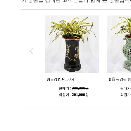
이 상품을 검색한 고객님들이 함께 본 상품입니
 축하난 [ST-E560]
황금강 [ST-E506]
名品 동양란 황금
매가 :
120,000원
판매가 :
300,000원
판매가 
원가 :
116,400
원
회원가 :
291,000
원
회원가 