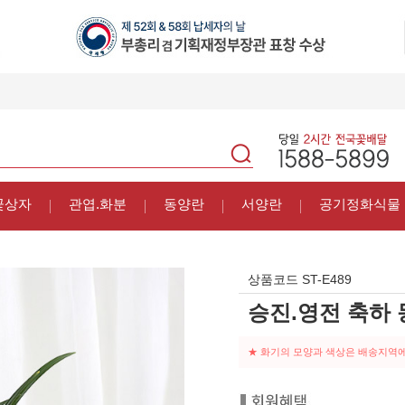
꽃상자
관엽.화분
동양란
서양란
공기정화식물
상품코드
ST-E489
승진.영전 축하
★ 화기의 모양과 색상은 배송지역에