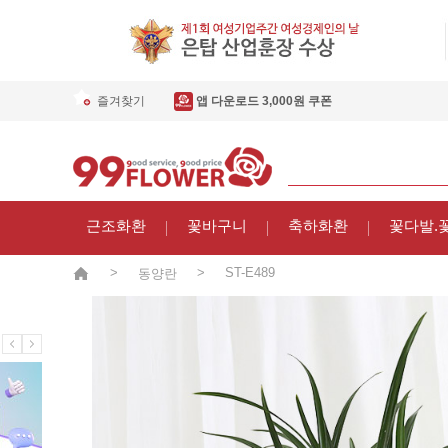
즐겨찾기
앱 다운로드 3,000원 쿠폰
근조화환
꽃바구니
축하화환
꽃다발.
>
>
ST-E489
동양란