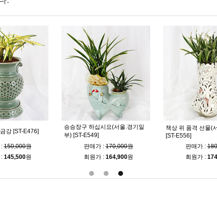
다.
승승장구 하십시요(서울.경기일
책상 위 품격 선물(
강 [ST-E476]
부) [ST-E549]
[ST-E556]
:
150,000원
판매가 :
170,000원
판매가 :
18
:
145,500
원
회원가 :
164,900
원
회원가 :
174