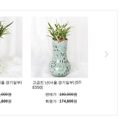
서울.경기일부)
고급진 난(서울.경기일부) [ST-
축하의 마음 동양란 [ST-E
E550]
0,000원
판매가 :
180,000원
판매가 :
69,000
,600
원
회원가 :
174,600
원
회원가 :
66,900