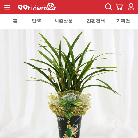
홈
탑50
시즌상품
간편검색
기획전