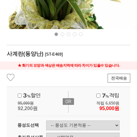
사계란(동양난)
[ST-E469]
★ 화기의 모양과 색상은 배송지역에 따라 차이가 있을수 있습니다.
전국배송
95,000
원
적립
6,650
원
92,200
원
95,000
원
풍성도선택