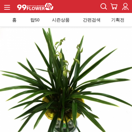
홈
탑50
시즌상품
간편검색
기획전