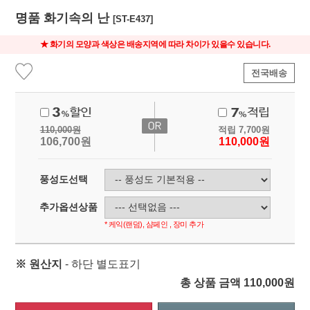
명품 화기속의 난
[ST-E437]
★ 화기의 모양과 색상은 배송지역에 따라 차이가 있을수 있습니다.
전국배송
110,000
원
적립
7,700
원
106,700
원
110,000
원
풍성도선택
추가옵션상품
* 케익(랜덤), 샴페인 , 장미 추가
※ 원산지
- 하단 별도표기
총 상품 금액
110,000
원