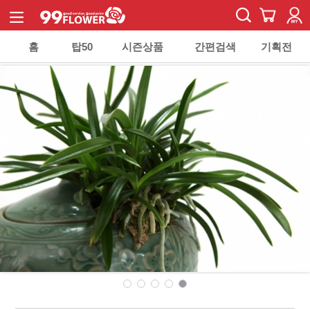
홈
탑50
시즌상품
간편검색
기획전