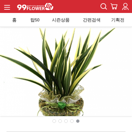
홈
탑50
시즌상품
간편검색
기획전