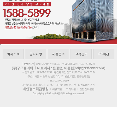
회사소개
공지사항
제휴문의
고객센터
PC버전
│운영시간│
평일:오전8시~오후8시│주말/공휴일:오전8시~오후7시
(주)구구플라워 ㅣ대표이사 : 윤공순, 이동현(help@99flower.co.kr)
사업자번호 : 125-81-65451 | 통신판매업신고 제2008-서초-0800호
주소 : 서울 서초구 언남길 35, 201호(양재동, 윤공순빌딩)
TEL : 02-571-5199
개인정보 보호책임자 : 김상민 l 개인정보보유기간 : 회원탈퇴시까지
개인정보취급방침
ㅣ
이용약관
ㅣ
고객약관
ㅣ
상담전화연결
Copyright(c)1998. ㈜99플라워 All right reserved.