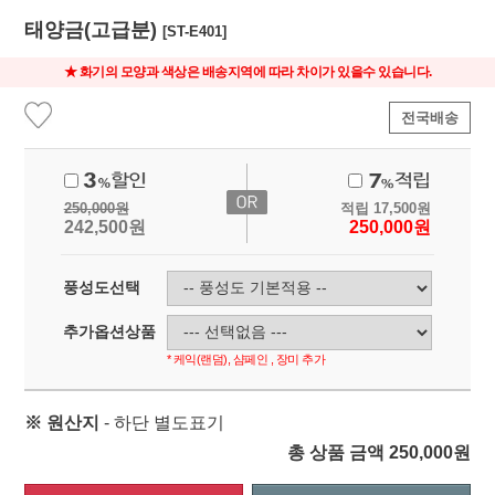
태양금(고급분)
[ST-E401]
★ 화기의 모양과 색상은 배송지역에 따라 차이가 있을수 있습니다.
전국배송
250,000
원
적립
17,500
원
242,500
원
250,000
원
풍성도선택
추가옵션상품
* 케익(랜덤), 샴페인 , 장미 추가
※ 원산지
- 하단 별도표기
총 상품 금액
250,000
원