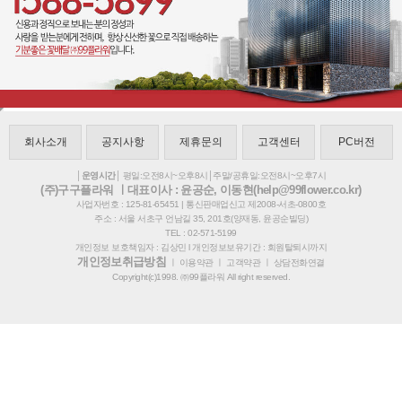
회사소개
공지사항
제휴문의
고객센터
PC버전
│운영시간│
평일:오전8시~오후8시│주말/공휴일:오전8시~오후7시
(주)구구플라워 ㅣ대표이사 : 윤공순, 이동현(help@99flower.co.kr)
사업자번호 : 125-81-65451 | 통신판매업신고 제2008-서초-0800호
주소 : 서울 서초구 언남길 35, 201호(양재동, 윤공순빌딩)
TEL : 02-571-5199
개인정보 보호책임자 : 김상민 l 개인정보보유기간 : 회원탈퇴시까지
개인정보취급방침
ㅣ
이용약관
ㅣ
고객약관
ㅣ
상담전화연결
Copyright(c)1998. ㈜99플라워 All right reserved.