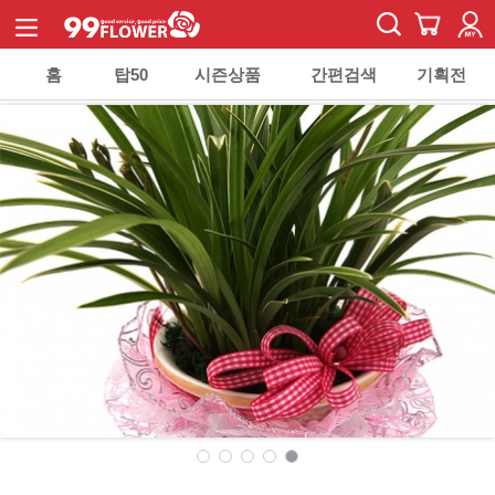
홈
탑50
시즌상품
간편검색
기획전