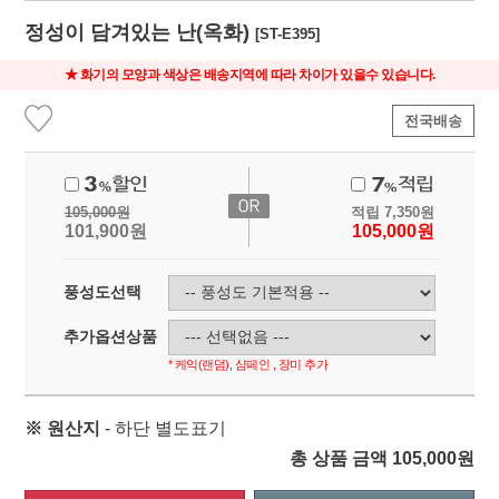
정성이 담겨있는 난(옥화)
[ST-E395]
★ 화기의 모양과 색상은 배송지역에 따라 차이가 있을수 있습니다.
전국배송
105,000
원
적립
7,350
원
101,900
원
105,000
원
풍성도선택
추가옵션상품
* 케익(랜덤), 샴페인 , 장미 추가
※ 원산지
- 하단 별도표기
총 상품 금액
105,000
원