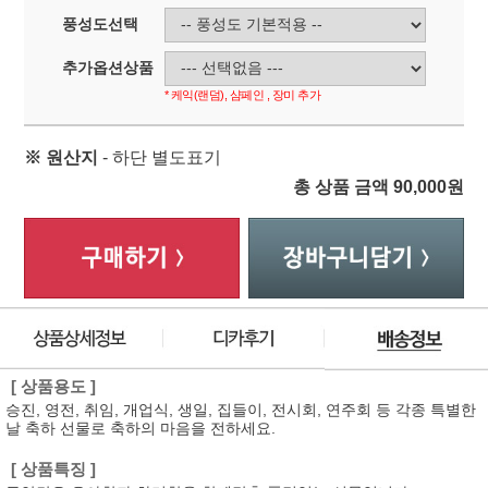
풍성도선택
추가옵션상품
* 케익(랜덤), 샴페인 , 장미 추가
※ 원산지
- 하단 별도표기
총 상품 금액
90,000
원
[ 상품용도 ]
승진, 영전, 취임, 개업식, 생일, 집들이, 전시회, 연주회 등 각종 특별한
날 축하 선물로 축하의 마음을 전하세요.
[ 상품특징 ]