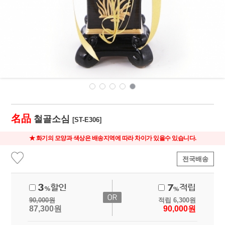
名品
철골소심
[ST-E306]
★ 화기의 모양과 색상은 배송지역에 따라 차이가 있을수 있습니다.
전국배송
90,000
원
적립
6,300
원
87,300
원
90,000
원