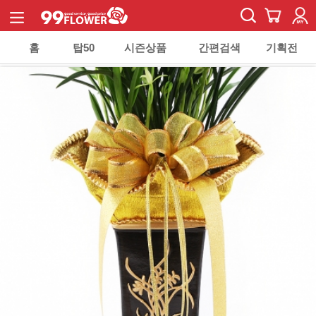
홈
탑50
시즌상품
간편검색
기획전