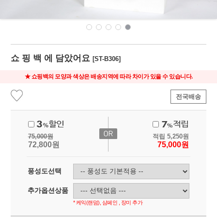
쇼 핑 백 에 담았어요
[ST-B306]
★ 쇼핑백의 모양과 색상은 배송지역에 따라 차이가 있을 수 있습니다.
전국배송
75,000
원
적립
5,250
원
72,800
원
75,000
원
풍성도선택
추가옵션상품
* 케익(랜덤), 샴페인 , 장미 추가