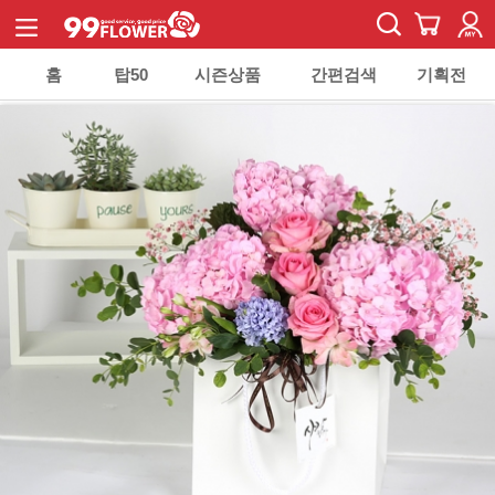
홈
탑50
시즌상품
간편검색
기획전