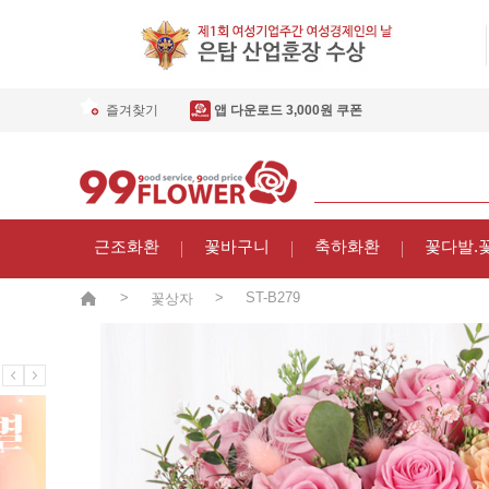
즐겨찾기
앱 다운로드 3,000원 쿠폰
근조화환
꽃바구니
축하화환
꽃다발.
>
>
ST-B279
꽃상자