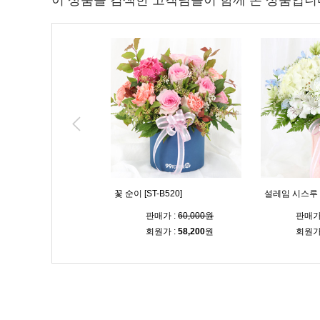
이 상품을 검색한 고객님들이 함께 본 상품입니
 [ST-B519]
꽃 순이 [ST-B520]
설레임 시스루 다
판매가 :
64,000원
판매가 :
60,000원
판매가
회원가 :
62,100
원
회원가 :
58,200
원
회원가