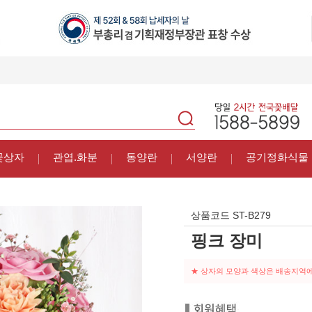
꽃상자
관엽.화분
동양란
서양란
공기정화식물
상품코드
ST-B279
핑크 장미
★ 상자의 모양과 색상은 배송지역에