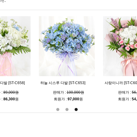
다.
발 [ST-C658]
하늘 시스루 다발 [ST-C653]
사랑이니까 [ST-C60
 :
89,000원
판매가 :
100,000원
판매가 :
56
 :
86,300
원
회원가 :
97,000
원
회원가 :
54