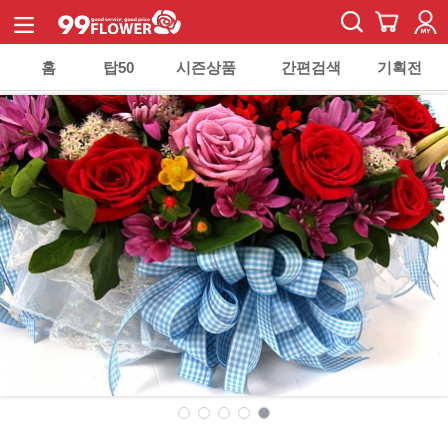
홈
탑50
시즌상품
간편검색
기획전