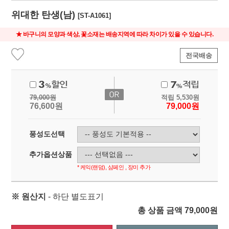
위대한 탄생(남)
[ST-A1061]
★ 바구니의 모양과 색상, 꽃소재는 배송지역에 따라 차이가 있을 수 있습니다.
전국배송
79,000
원
적립
5,530
원
76,600
원
79,000
원
풍성도선택
추가옵션상품
* 케익(랜덤), 샴페인 , 장미 추가
※ 원산지
- 하단 별도표기
총 상품 금액
79,000
원