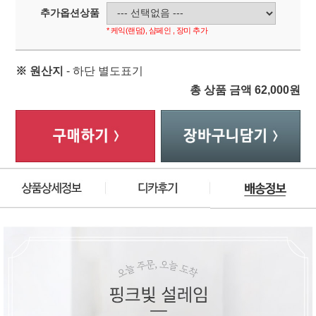
추가옵션상품
* 케익(랜덤), 샴페인 , 장미 추가
※ 원산지
- 하단 별도표기
총 상품 금액
62,000
원