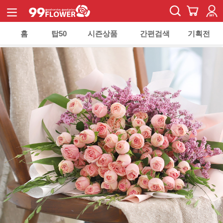
홈
탑50
시즌상품
간편검색
기획전