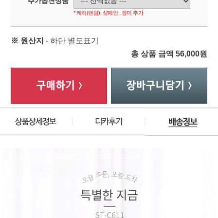
추가옵션상품
* 케익(랜덤), 샴페인 , 장미 추가
※ 원산지
- 하단 별도표기
총 상품 금액
56,000
원