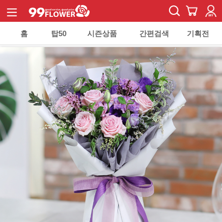
홈
탑50
시즌상품
간편검색
기획전