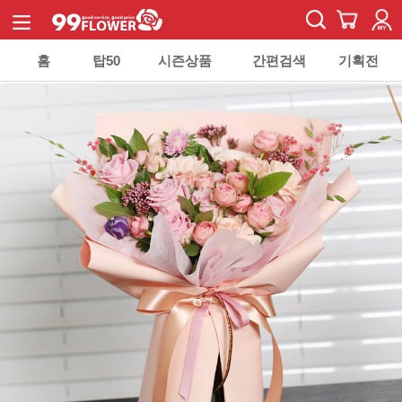
홈
탑50
시즌상품
간편검색
기획전