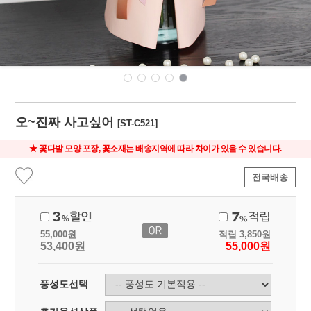
오~진짜 사고싶어
[ST-C521]
★ 꽃다발 모양 포장, 꽃소재는 배송지역에 따라 차이가 있을 수 있습니다.
전국배송
55,000
원
적립
3,850
원
53,400
원
55,000
원
풍성도선택