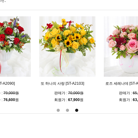
다.
-A2090]
또 하나의 사랑 [ST-A2103]
로즈 세레나데 [ST-A
 :
79,000원
판매가 :
70,000원
판매가 :
65
 :
76,600
원
회원가 :
67,900
원
회원가 :
63