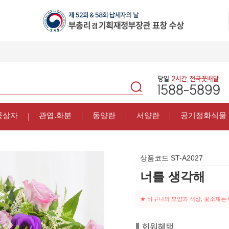
꽃상자
관엽.화분
동양란
서양란
공기정화식물
상품코드
ST-A2027
너를 생각해
★ 바구니의 모양과 색상, 꽃소재는