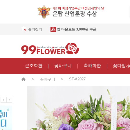
즐겨찾기
앱 다운로드 3,000원 쿠폰
근조화환
꽃바구니
축하화환
꽃다발.
>
>
ST-A2027
꽃바구니