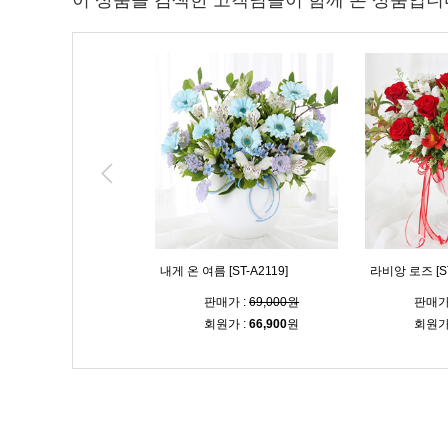
이 상품을 검색한 고객님들이 함께 본 상품입니
후 [ST-A2101]
내게 온 여름 [ST-A2119]
라비앙 로즈 [ST
판매가 :
70,000원
판매가 :
69,000원
판매가
회원가 :
67,900
원
회원가 :
66,900
원
회원가