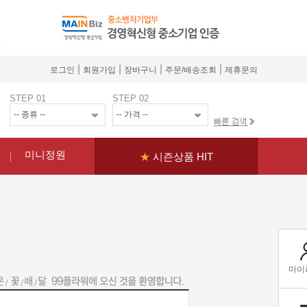
|
|
|
|
로그인
회원가입
장바구니
주문/배송조회
제휴문의
STEP 01
STEP 02
미니정원
★
시즌상품 HIT