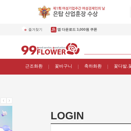
즐겨찾기
앱 다운로드 3,000원 쿠폰
근조화환
꽃바구니
축하화환
꽃다발.
LOGIN