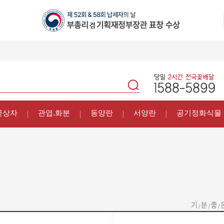
꽃상자
관엽.화분
동양란
서양란
공기정화식물